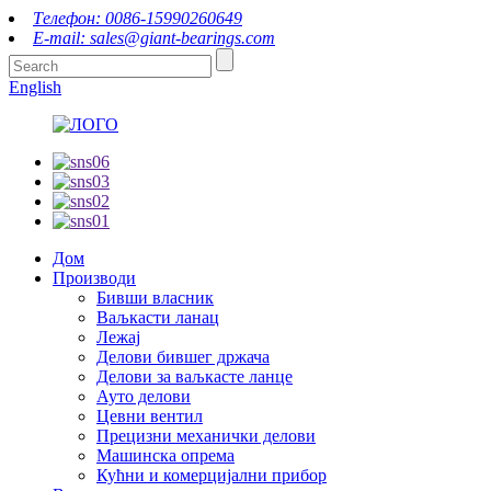
Телефон: 0086-15990260649
E-mail: sales@giant-bearings.com
English
Дом
Производи
Бивши власник
Ваљкасти ланац
Лежај
Делови бившег држача
Делови за ваљкасте ланце
Ауто делови
Цевни вентил
Прецизни механички делови
Машинска опрема
Кућни и комерцијални прибор