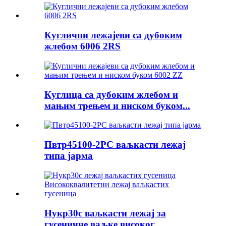
Куглични лежајеви са дубоким
жлебом 6006 2RS
Куглица са дубоким жлебом и
мањим трењем и ниском буком...
Пвтр45100-2РС ваљкасти лежај
типа јарма
Нукр30с ваљкасти лежај за
гусеничне ваљке високог