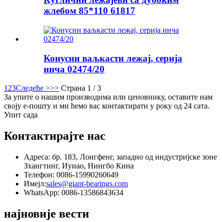
жлебом 85*110 61817
Конусни ваљкасти лежај, серија
инча 02474/20
1
2
3
Следеће >
>>
Страна 1 / 3
За упите о нашим производима или ценовнику, оставите нам
своју е-пошту и ми ћемо вас контактирати у року од 24 сата.
Упит сада
Контактирајте нас
Адреса: бр. 183, Лонгфенг, западно од индустријске зоне
Зхангтинг, Иуиао, Нингбо Кина
Телефон: 0086-15990260649
Имејл:
sales@giant-bearings.com
WhatsApp: 0086-13586843634
најновије вести