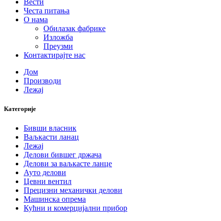
Вести
Честа питања
О нама
Обилазак фабрике
Изложба
Преузми
Контактирајте нас
Дом
Производи
Лежај
Категорије
Бивши власник
Ваљкасти ланац
Лежај
Делови бившег држача
Делови за ваљкасте ланце
Ауто делови
Цевни вентил
Прецизни механички делови
Машинска опрема
Кућни и комерцијални прибор