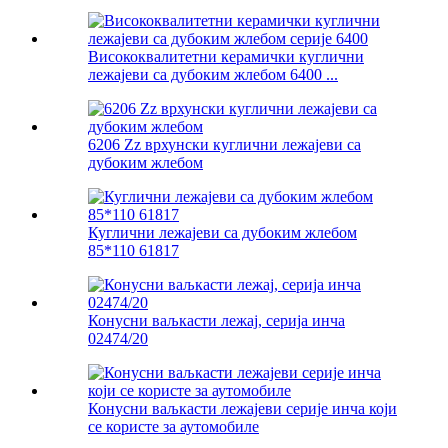
Висококвалитетни керамички куглични
лежајеви са дубоким жлебом 6400 ...
6206 Zz врхунски куглични лежајеви са
дубоким жлебом
Куглични лежајеви са дубоким жлебом
85*110 61817
Конусни ваљкасти лежај, серија инча
02474/20
Конусни ваљкасти лежајеви серије инча који
се користе за аутомобиле