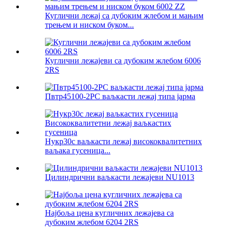
Куглични лежај са дубоким жлебом и мањим
трењем и ниском буком...
Куглични лежајеви са дубоким жлебом 6006
2RS
Пвтр45100-2РС ваљкасти лежај типа јарма
Нукр30с ваљкасти лежај висококвалитетних
ваљака гусеница...
Цилиндрични ваљкасти лежајеви NU1013
Најбоља цена кугличних лежајева са
дубоким жлебом 6204 2RS