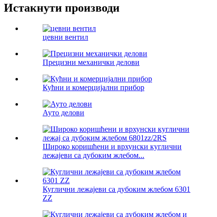
Истакнути производи
цевни вентил
Прецизни механички делови
Кућни и комерцијални прибор
Ауто делови
Широко коришћени и врхунски куглични
лежајеви са дубоким жлебом...
Куглични лежајеви са дубоким жлебом 6301
ZZ