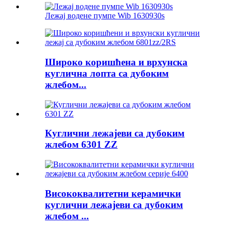
Лежај водене пумпе Wib 1630930s
Широко коришћена и врхунска
куглична лопта са дубоким
жлебом...
Куглични лежајеви са дубоким
жлебом 6301 ZZ
Висококвалитетни керамички
куглични лежајеви са дубоким
жлебом ...