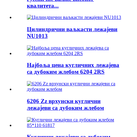
квалитета...
Цилиндрични ваљкасти лежајеви
NU1013
Најбоља цена кугличних лежајева
са дубоким жлебом 6204 2RS
6206 Zz врхунски куглични
лежајеви са дубоким жлебом
Куглични лежајеви са дубоким