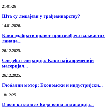
21/01/26
Шта су лежајеви у грађевинарству?
14.01.2026.
Како одабрати правог произвођача ваљкастих
ланаца...
26.12.2025.
Следећа генерација: Како најсавременији
материјал...
26.12.2025.
Глобални мотор: Економски и индустријски...
18/12/25
Изван каталога: Када ваша апликација...