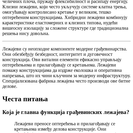
челичних плоча, пружају флексибилност и расипају енергију.
Клизни лежајеви, који често укључују системе клатна трења,
омогућавају контролисано кретање у великим, тешко
оптерећеним конструкцијама. Хибридни лежајеви комбинују
карактеристике еластомерних и клизних типова, нудећи
вишеосну изолацију за сложене структуре где традиционална
решења нису довољна.
Лежајеви су неопходне компоненте модерне грађевинарства.
Они обезбеђују безбедност, интегритет и дуговечност
конструкција. Ови витални елементи ефикасно управљају
оптерећењима и прилагођавају се кретањима. Лежајеви
помажу конструкцијама да издрже еколошка и оперативна
напрезања, што их чини кључним за модерну инфраструктуру.
Специјализована фабрика лежајева често производи ове битне
делове.
Честа питања
Која је главна функција грађевинских лежајева?
Лежајеви преносе оптерећења и прилагођавају се
кретањима између делова конструкције. Они