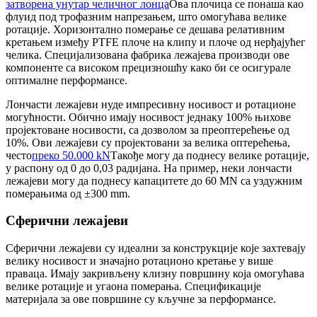
затворена унутар челичног лонца
Ова плочица се понаша као
флуид под трофазним напрезањем, што омогућава велике
ротације. Хоризонтално померање се дешава релативним
кретањем између PTFE плоче на клипу и плоче од нерђајућег
челика. Специјализована фабрика лежајева производи ове
компоненте са високом прецизношћу како би се осигурале
оптималне перформансе.
Лончасти лежајеви нуде импресивну носивост и ротационе
могућности. Обично имају носивост једнаку 100% њихове
пројектоване носивости, са дозволом за преоптерећење од
10%. Ови лежајеви су пројектовани за велика оптерећења,
често
преко 50.000 kN
Такође могу да поднесу велике ротације,
у распону од 0 до 0,03 радијана. На пример, неки лончасти
лежајеви могу да поднесу капацитете до 60 MN са уздужним
померањима од ±300 mm.
Сферични лежајеви
Сферични лежајеви су идеални за конструкције које захтевају
велику носивост и значајно ротационо кретање у више
праваца. Имају закривљену клизну површину која омогућава
велике ротације и угаона померања. Спецификације
материјала за ове површине су кључне за перформансе.