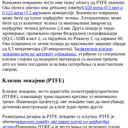
Конкавна површина често има ткану облогу од PTFE тканине.
Ова облога обично има дебљину између
0,020 инча (0,5 мм) и
0,125 инча (3,2 мм)
након компресије. Конвексна површина
може бити од пуног нерђајућег челика. Алтернативно, може
бити од угљеничног челика са минималним заваром од
нерђајућег челика дебљине 2,4 мм. Друга опција је тврдо
хромирање, примењено према Федералној спецификацији
QQ-C-320B класе 2, са тврдоћом по Роквелу C од најмање 60.
Ова површина се затим полира до максималне завршне обраде
од 0,5 микрометара (20 микроинча). За
сферични клизни
лежајеви који не захтевају одржавање
, уграђени су специјални
клизни слојеви од модерних материјала са ниским трењем,
што их чини погодним за велика оптерећења са константним
смером.
Клизни лежајеви (PTFE)
Клизни лежајеви, често користећи политетрафлуороетилен
(ПТФЕ), олакшавају транслационо кретање уз минимално
трење. Инжењери пројектују ове лежајеве тако да омогућавају
деловима конструкције да клизе један преко другог.
Разматрања дизајна за PTFE лежајеве су кључна. PTFE је
обично
нанесено између две равне плоче од нерђајућег
челика
Површина ПТФЕ-а је често мања од челичних плоча