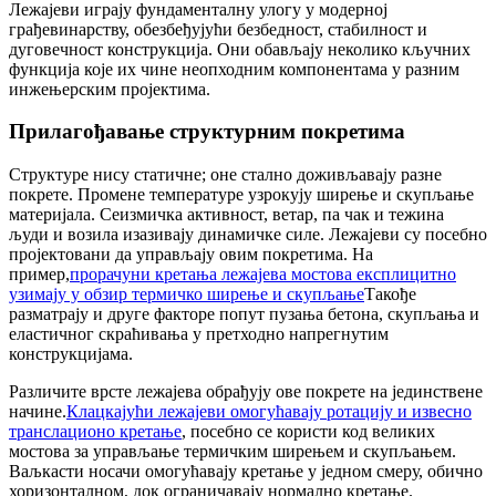
Лежајеви играју фундаменталну улогу у модерној
грађевинарству, обезбеђујући безбедност, стабилност и
дуговечност конструкција. Они обављају неколико кључних
функција које их чине неопходним компонентама у разним
инжењерским пројектима.
Прилагођавање структурним покретима
Структуре нису статичне; оне стално доживљавају разне
покрете. Промене температуре узрокују ширење и скупљање
материјала. Сеизмичка активност, ветар, па чак и тежина
људи и возила изазивају динамичке силе. Лежајеви су посебно
пројектовани да управљају овим покретима. На
пример,
прорачуни кретања лежајева мостова експлицитно
узимају у обзир термичко ширење и скупљање
Такође
разматрају и друге факторе попут пузања бетона, скупљања и
еластичног скраћивања у претходно напрегнутим
конструкцијама.
Различите врсте лежајева обрађују ове покрете на јединствене
начине.
Клацкајући лежајеви омогућавају ротацију и извесно
транслационо кретање
, посебно се користи код великих
мостова за управљање термичким ширењем и скупљањем.
Ваљкасти носачи омогућавају кретање у једном смеру, обично
хоризонталном, док ограничавају нормално кретање.