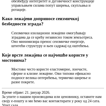
обезбеђују интегритет и дуговечност конструкције
управљањем силама попут ширења, скупљања и
ротације.
Како лежајеви доприносе сеизмичкој
безбедности зграда?
Сеизмички изолациони лежајеви омогућавају
зградама да се крећу независно током земљотреса.
Ово минимизира пренос сеизмичке енергије,
штитећи структуру и њен садржај од оштећења.
Које врсте лежајева се најчешће користе у
мостовима?
Мостови често користе еластомерне, лончасте,
сферне и клизне лежајеве. Ови типови ефикасно
подносе велика оптерећења, термичко ширење и
разне покрете.
Време објаве: 21. јануар 2026.
За упите о нашим производима или ценовнику, оставите нам
своју е-пошту и ми ћемо вас контактирати у року од 24 сата.
Упит сада