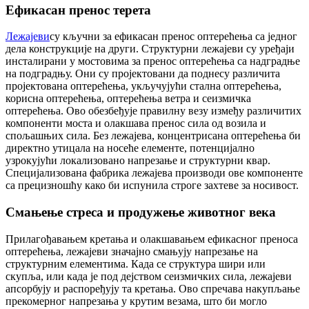
Ефикасан пренос терета
Лежајеви
су кључни за ефикасан пренос оптерећења са једног
дела конструкције на други. Структурни лежајеви су уређаји
инсталирани у мостовима за пренос оптерећења са надградње
на подградњу. Они су пројектовани да поднесу различита
пројектована оптерећења, укључујући стална оптерећења,
корисна оптерећења, оптерећења ветра и сеизмичка
оптерећења. Ово обезбеђује правилну везу између различитих
компоненти моста и олакшава пренос сила од возила и
спољашњих сила. Без лежајева, концентрисана оптерећења би
директно утицала на носеће елементе, потенцијално
узрокујући локализовано напрезање и структурни квар.
Специјализована фабрика лежајева производи ове компоненте
са прецизношћу како би испунила строге захтеве за носивост.
Смањење стреса и продужење животног века
Прилагођавањем кретања и олакшавањем ефикасног преноса
оптерећења, лежајеви значајно смањују напрезање на
структурним елементима. Када се структура шири или
скупља, или када је под дејством сеизмичких сила, лежајеви
апсорбују и распоређују та кретања. Ово спречава накупљање
прекомерног напрезања у крутим везама, што би могло