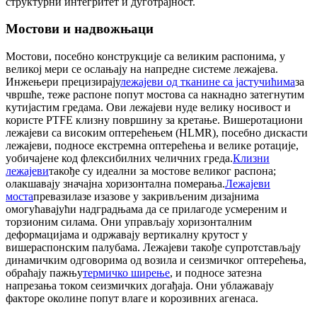
структурни интегритет и дуготрајност.
Мостови и надвожњаци
Мостови, посебно конструкције са великим распонима, у
великој мери се ослањају на напредне системе лежајева.
Инжењери прецизирају
лежајеви од тканине са јастучићима
за
чвршће, теже распоне попут мостова са накнадно затегнутим
кутијастим гредама. Ови лежајеви нуде велику носивост и
користе PTFE клизну површину за кретање. Вишеротациони
лежајеви са високим оптерећењем (HLMR), посебно дискасти
лежајеви, подносе екстремна оптерећења и велике ротације,
уобичајене код флексибилних челичних греда.
Клизни
лежајеви
такође су идеални за мостове великог распона;
олакшавају значајна хоризонтална померања.
Лежајеви
моста
превазилазе изазове у закривљеним дизајнима
омогућавајући надградњама да се прилагоде усмереним и
торзионим силама. Они управљају хоризонталним
деформацијама и одржавају вертикалну крутост у
вишераспонским палубама. Лежајеви такође супротстављају
динамичким одговорима од возила и сеизмичког оптерећења,
обраћају пажњу
термичко ширење
, и подносе затезна
напрезања током сеизмичких догађаја. Они ублажавају
факторе околине попут влаге и корозивних агенаса.