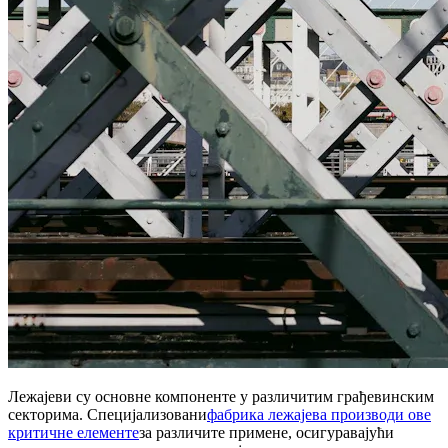
Лежајеви су основне компоненте у различитим грађевинским
секторима. Специјализовани
фабрика лежајева производи ове
критичне елементе
за различите примене, осигуравајући