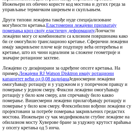
Инжењери их обично користе код мостова и дугих греда за
управљање термичким ширењем и скупљањем.
Други типови лежајева такође нуде специјализоване
могућности кретања.
Еластомерни лежајеви прихватају
померања кроз своју еластичну деформацију
Лончасти
лежајеви могу се комбиновати са клизним површинама како
би се омогућило транслационо кретање. Сферични лежајеви
имају закривљене плоче које подупиру већа оптерећења и
кретање, што их чини идеалним за сложене геометрије и
значајне ротационе захтеве.
Лежајеви су дизајнирани за одређене опсеге кретања. На
пример,
Лежајеви RJ Watson Disktron имају ротациони
капацитет већи од 0,08 радијана
Једносмерни лежајеви
омогућавају ротацију и у уздужном и у попречном правцу и
померање у једном смеру. Фиксни лежајеви омогућавају
ротацију у било ком смеру, али спречавају било какво
померање. Вишесмерни лежајеви прилагођавају ротацију и
померање у било ком смеру. Флексибилни вођени лежајеви су
пројектовани за потребе померања закривљених гредастих
мостова. Инжењери су чак модификовали стубне лежајеве на
обилазном мосту Хуверове бране за уздужну крутост враћања
у опсегу кретања од 5 инча.