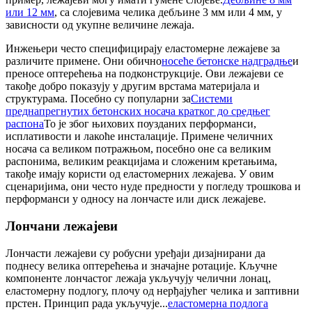
или 12 мм
, са слојевима челика дебљине 3 мм или 4 мм, у
зависности од укупне величине лежаја.
Инжењери често специфицирају еластомерне лежајеве за
различите примене. Они обично
носеће бетонске надградње
и
преносе оптерећења на подконструкције. Ови лежајеви се
такође добро показују у другим врстама материјала и
структурама. Посебно су популарни за
Системи
преднапрегнутих бетонских носача кратког до средњег
распона
То је због њихових поузданих перформанси,
исплативости и лакоће инсталације. Примене челичних
носача са великом потражњом, посебно оне са великим
распонима, великим реакцијама и сложеним кретањима,
такође имају користи од еластомерних лежајева. У овим
сценаријима, они често нуде предности у погледу трошкова и
перформанси у односу на лончасте или диск лежајеве.
Лончани лежајеви
Лончасти лежајеви су робусни уређаји дизајнирани да
поднесу велика оптерећења и значајне ротације. Кључне
компоненте лончастог лежаја укључују челични лонац,
еластомерну подлогу, плочу од нерђајућег челика и заптивни
прстен. Принцип рада укључује...
еластомерна подлога