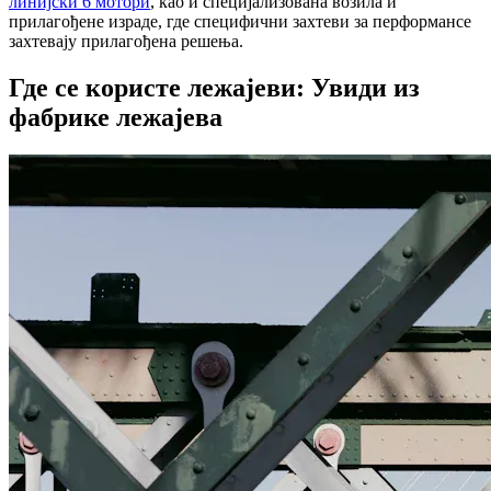
линијски 6 мотори
, као и специјализована возила и
прилагођене израде, где специфични захтеви за перформансе
захтевају прилагођена решења.
Где се користе лежајеви: Увиди из
фабрике лежајева