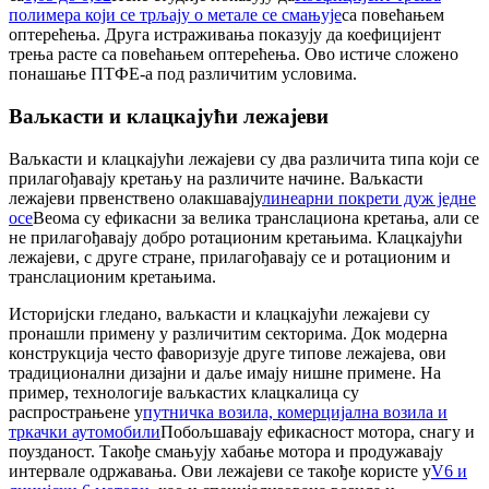
полимера који се трљају о метале се смањује
са повећањем
оптерећења. Друга истраживања показују да коефицијент
трења расте са повећањем оптерећења. Ово истиче сложено
понашање ПТФЕ-а под различитим условима.
Ваљкасти и клацкајући лежајеви
Ваљкасти и клацкајући лежајеви су два различита типа који се
прилагођавају кретању на различите начине. Ваљкасти
лежајеви првенствено олакшавају
линеарни покрети дуж једне
осе
Веома су ефикасни за велика транслациона кретања, али се
не прилагођавају добро ротационим кретањима. Клацкајући
лежајеви, с друге стране, прилагођавају се и ротационим и
транслационим кретањима.
Историјски гледано, ваљкасти и клацкајући лежајеви су
пронашли примену у различитим секторима. Док модерна
конструкција често фаворизује друге типове лежајева, ови
традиционални дизајни и даље имају нишне примене. На
пример, технологије ваљкастих клацкалица су
распрострањене у
путничка возила, комерцијална возила и
тркачки аутомобили
Побољшавају ефикасност мотора, снагу и
поузданост. Такође смањују хабање мотора и продужавају
интервале одржавања. Ови лежајеви се такође користе у
V6 и