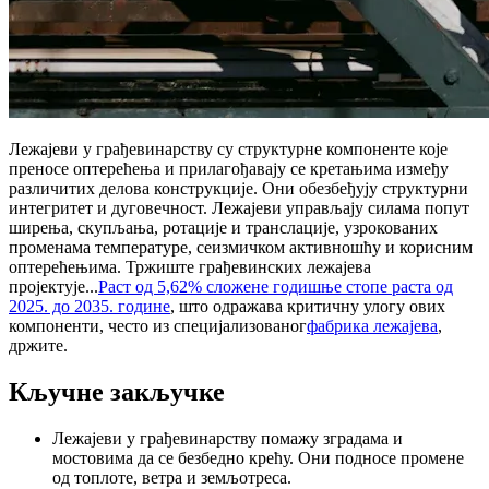
Лежајеви у грађевинарству су структурне компоненте које
преносе оптерећења и прилагођавају се кретањима између
различитих делова конструкције. Они обезбеђују структурни
интегритет и дуговечност. Лежајеви управљају силама попут
ширења, скупљања, ротације и транслације, узрокованих
променама температуре, сеизмичком активношћу и корисним
оптерећењима. Тржиште грађевинских лежајева
пројектује...
Раст од 5,62% сложене годишње стопе раста од
2025. до 2035. године
, што одражава критичну улогу ових
компоненти, често из специјализованог
фабрика лежајева
,
држите.
Кључне закључке
Лежајеви у грађевинарству помажу зградама и
мостовима да се безбедно крећу. Они подносе промене
од топлоте, ветра и земљотреса.