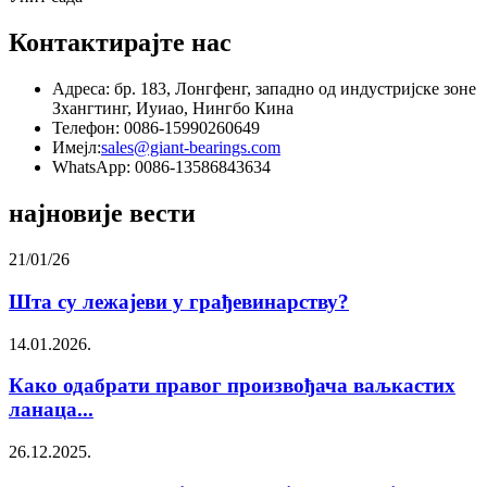
Контактирајте нас
Адреса: бр. 183, Лонгфенг, западно од индустријске зоне
Зхангтинг, Иуиао, Нингбо Кина
Телефон: 0086-15990260649
Имејл:
sales@giant-bearings.com
WhatsApp: 0086-13586843634
најновије вести
21/01/26
Шта су лежајеви у грађевинарству?
14.01.2026.
Како одабрати правог произвођача ваљкастих
ланаца...
26.12.2025.