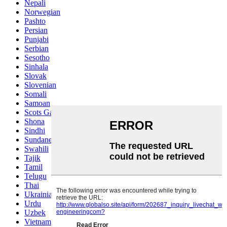
Nepali
Norwegian
Pashto
Persian
Punjabi
Serbian
Sesotho
Sinhala
Slovak
Slovenian
Somali
Samoan
Scots Gaelic
Shona
Sindhi
Sundanese
Swahili
Tajik
Tamil
Telugu
Thai
Ukrainian
Urdu
Uzbek
Vietnamese