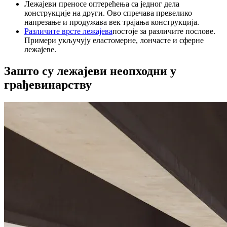
Лежајеви преносе оптерећења са једног дела
конструкције на други. Ово спречава превелико
напрезање и продужава век трајања конструкција.
Различите врсте лежајева
постоје за различите послове.
Примери укључују еластомерне, лончасте и сферне
лежајеве.
Зашто су лежајеви неопходни у
грађевинарству