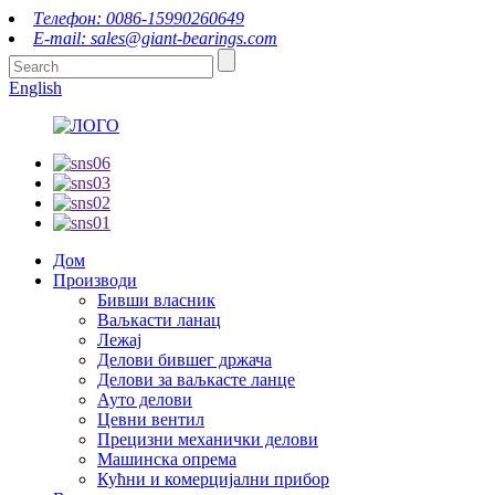
Телефон: 0086-15990260649
E-mail: sales@giant-bearings.com
English
Дом
Производи
Бивши власник
Ваљкасти ланац
Лежај
Делови бившег држача
Делови за ваљкасте ланце
Ауто делови
Цевни вентил
Прецизни механички делови
Машинска опрема
Кућни и комерцијални прибор