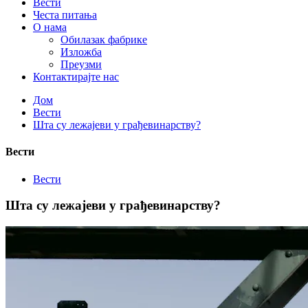
Вести
Честа питања
О нама
Обилазак фабрике
Изложба
Преузми
Контактирајте нас
Дом
Вести
Шта су лежајеви у грађевинарству?
Вести
Вести
Шта су лежајеви у грађевинарству?