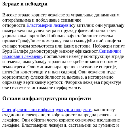
Зграде и небодери
Високе зграде користе лежајеве за управљање динамичким
оптерећењима и побољшање сеизмичке
отпорности.
Еластомерни лежајеви
су витални; они управљају
померањем тла услед ветра и пружају флексибилност без
угрожавања чврстоће. Побољшавају стабилност темеља
прилагођавајући се померању тла и смањујући вибрације за
станаре током земљотреса или јаких ветрова. Небодери попут
Бурџ Калифе демонстрирају њихову ефикасност.
Сеизмички
изоловани лежајеви
, постављени између конструкције зграде
и темеља, омогућавају згради да се креће независно током
земљотреса. Ово минимизира пренос сеизмичке енергије,
штитећи конструкцију и њен садржај. Ови лежајеви нуде
хоризонталну флексибилност за њихање, а истовремено
одржавају вертикалну крутост. Фабрика лежајева пројектује
ове системе за оптималне перформансе.
Остали инфраструктурни пројекти
Специјализовани инфраструктурни пројекти
, као што су
стадиони и електране, такође користе напредна решења за
лежајеве. Ови објекти често користе сеизмичке изолационе
лежајеве. Еластомерни лежајеви, састављени од гумених и