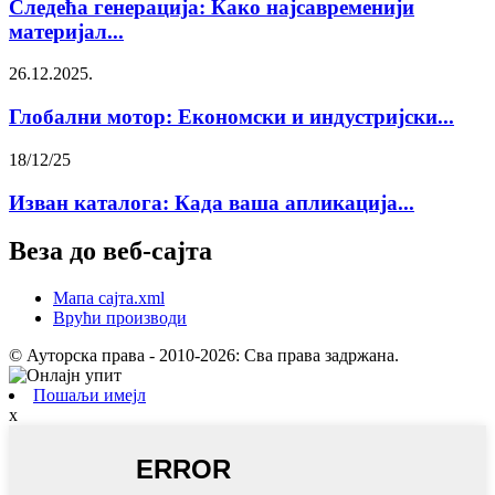
Следећа генерација: Како најсавременији
материјал...
26.12.2025.
Глобални мотор: Економски и индустријски...
18/12/25
Изван каталога: Када ваша апликација...
Веза до веб-сајта
Мапа сајта.xml
Врући производи
© Ауторска права - 2010-2026: Сва права задржана.
Пошаљи имејл
x