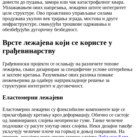
довести до пуцања, замора или чак катастрофалног квара.
Ублажавањем ових напрезања, лежајеви штите интегритет
целе структуре. Ово проактивно управљање силама
продужава укупни век трајања зграда, мостова и друге
инфраструктуре, смањујући трошкове одржавања и
обезбеђујући дугорочну безбедност.
Врсте лежајева који се користе у
грађевинарству
Грађевински пројекти се ослањају на различите типове
лежајева, сваки дизајниран за специфичне услове оптерећења
и захтеве кретања. Разумевање ових разлика помаже
инжењерима да одаберу најприкладније решење за
структурни интегритет и дуговечност.
Еластомерни лежајеви
Еластомерни лежајеви су флексибилне компоненте које се
прилагођавају кретању кроз деформацију. Обично се састоје
од ламинираних слојева неопренске гуме. Танке челичне
подлошке су расуте унутар ових слојева. Неки дизајни такође
укључују челичне плоче на горњој и доњој површини. На
пример, лежајеви могу имати гумене слојеве.
Дебљине 8 мм