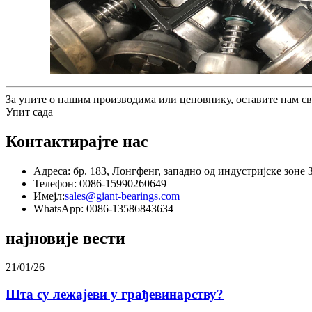
За упите о нашим производима или ценовнику, оставите нам сво
Упит сада
Контактирајте нас
Адреса: бр. 183, Лонгфенг, западно од индустријске зоне
Телефон: 0086-15990260649
Имејл:
sales@giant-bearings.com
WhatsApp: 0086-13586843634
најновије вести
21/01/26
Шта су лежајеви у грађевинарству?