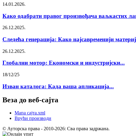
14.01.2026.
Како одабрати правог произвођача ваљкастих лан
26.12.2025.
Следећа генерација: Како најсавременији материја
26.12.2025.
Глобални мотор: Економски и индустријски...
18/12/25
Изван каталога: Када ваша апликација...
Веза до веб-сајта
Мапа сајта.xml
Врући производи
© Ауторска права - 2010-2026: Сва права задржана.