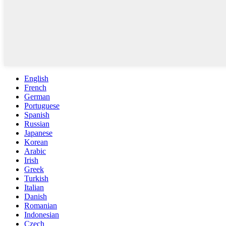
English
French
German
Portuguese
Spanish
Russian
Japanese
Korean
Arabic
Irish
Greek
Turkish
Italian
Danish
Romanian
Indonesian
Czech