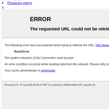
Пошаљи имејл
x