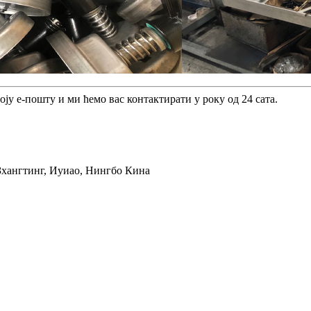
ју е-пошту и ми ћемо вас контактирати у року од 24 сата.
 Зхангтинг, Иуиао, Нингбо Кина