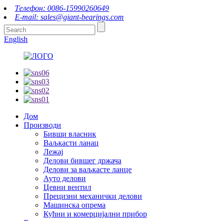
Телефон: 0086-15990260649
E-mail: sales@giant-bearings.com
English
Дом
Производи
Бивши власник
Ваљкасти ланац
Лежај
Делови бившег држача
Делови за ваљкасте ланце
Ауто делови
Цевни вентил
Прецизни механички делови
Машинска опрема
Кућни и комерцијални прибор