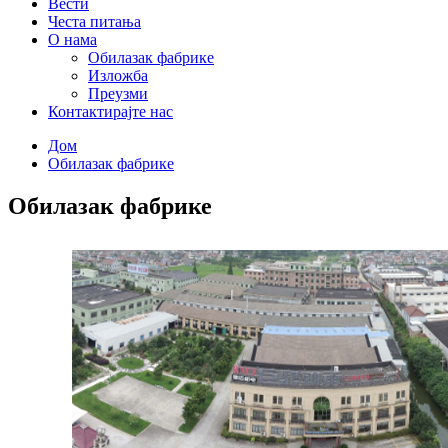
Вести
Честа питања
О нама
Обилазак фабрике
Изложба
Преузми
Контактирајте нас
Дом
Обилазак фабрике
Обилазак фабрике