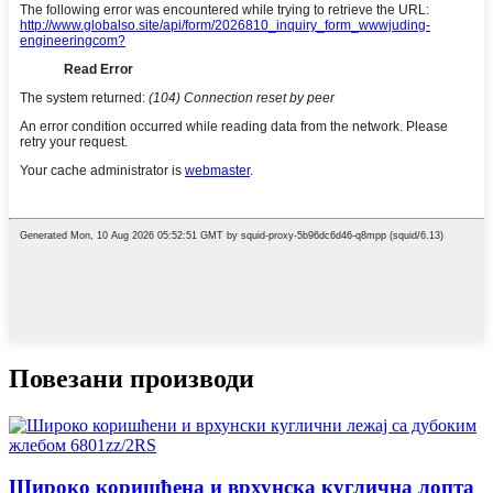
Повезани производи
Широко коришћена и врхунска куглична лопта