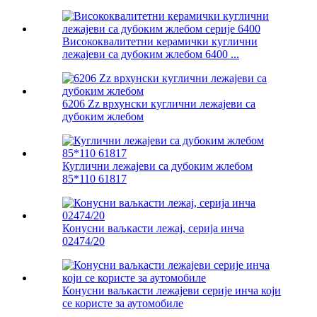
Висококвалитетни керамички куглични
лежајеви са дубоким жлебом 6400 ...
6206 Zz врхунски куглични лежајеви са
дубоким жлебом
Куглични лежајеви са дубоким жлебом
85*110 61817
Конусни ваљкасти лежај, серија инча
02474/20
Конусни ваљкасти лежајеви серије инча који
се користе за аутомобиле