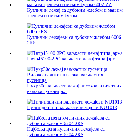
Куглични лежај са дубоким жлебом и мањим
трењем и ниском буком...
Куглични лежајеви са дубоким жлебом 6006
2RS
Пвтр45100-2РС ваљкасти лежај типа јарма
Нукр30с ваљкасти лежај висококвалитетних
ваљака гусеница...
Цилиндрични ваљкасти лежајеви NU1013
Најбоља цена кугличних лежајева са
дубоким жлебом 6204 2RS