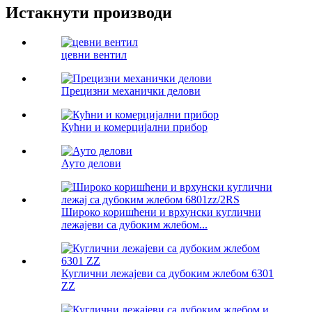
Истакнути производи
цевни вентил
Прецизни механички делови
Кућни и комерцијални прибор
Ауто делови
Широко коришћени и врхунски куглични
лежајеви са дубоким жлебом...
Куглични лежајеви са дубоким жлебом 6301
ZZ