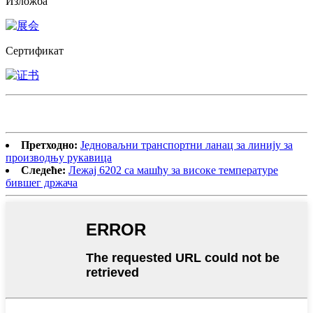
Изложба
Сертификат
Претходно:
Једноваљни транспортни ланац за линију за
производњу рукавица
Следеће:
Лежај 6202 са машћу за високе температуре
бившег држача