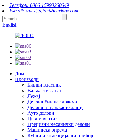
Телефон: 0086-15990260649
E-mail: sales@giant-bearings.com
English
Дом
Производи
Бивши власник
Ваљкасти ланац
Лежај
Делови бившег држача
Делови за ваљкасте ланце
Ауто делови
Цевни вентил
Прецизни механички делови
Машинска опрема
Кућни и комерцијални прибор