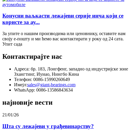
Конусни ваљкасти лежајеви серије инча који се
користе за ау...
За упите о нашим производима или ценовнику, оставите нам
своју е-пошту и ми ћемо вас контактирати у року од 24 сата.
Упит сада
Контактирајте нас
Адреса: бр. 183, Лонгфенг, западно од индустријске зоне
Зхангтинг, Иуиао, Нингбо Кина
Телефон: 0086-15990260649
Имејл:
sales@giant-bearings.com
WhatsApp: 0086-13586843634
најновије вести
21/01/26
Шта су лежајеви у грађевинарству?