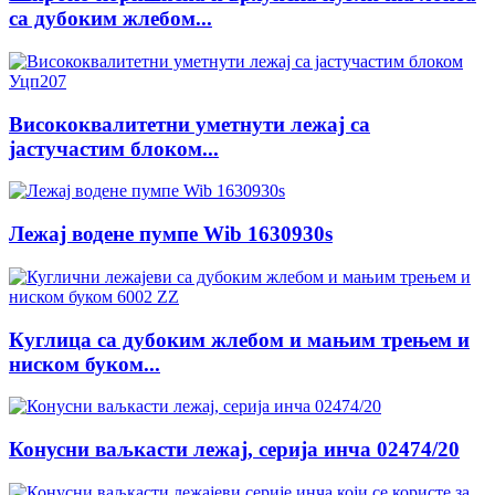
са дубоким жлебом...
Висококвалитетни уметнути лежај са
јастучастим блоком...
Лежај водене пумпе Wib 1630930s
Куглица са дубоким жлебом и мањим трењем и
ниском буком...
Конусни ваљкасти лежај, серија инча 02474/20