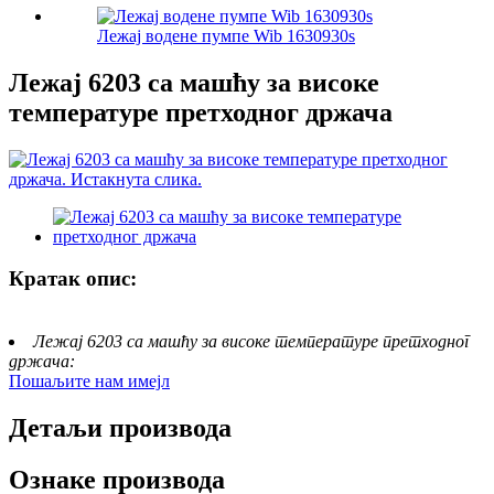
Лежај водене пумпе Wib 1630930s
Лежај 6203 са машћу за високе
температуре претходног држача
Кратак опис:
Лежај 6203 са машћу за високе температуре претходног
држача:
Пошаљите нам имејл
Детаљи производа
Ознаке производа