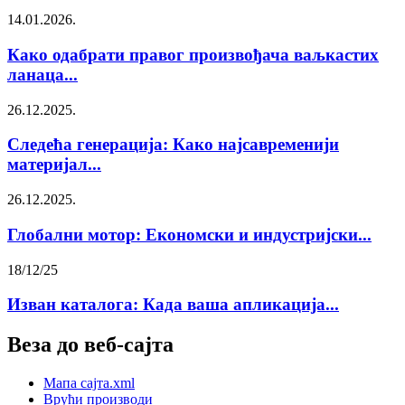
14.01.2026.
Како одабрати правог произвођача ваљкастих
ланаца...
26.12.2025.
Следећа генерација: Како најсавременији
материјал...
26.12.2025.
Глобални мотор: Економски и индустријски...
18/12/25
Изван каталога: Када ваша апликација...
Веза до веб-сајта
Мапа сајта.xml
Врући производи