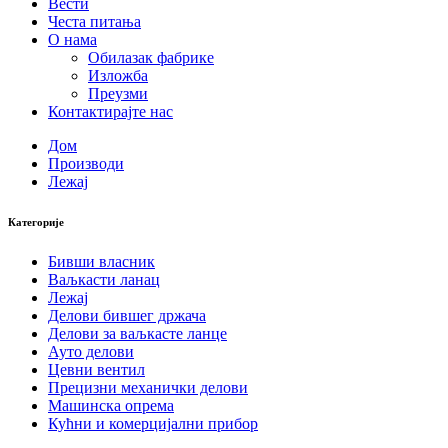
Вести
Честа питања
О нама
Обилазак фабрике
Изложба
Преузми
Контактирајте нас
Дом
Производи
Лежај
Категорије
Бивши власник
Ваљкасти ланац
Лежај
Делови бившег држача
Делови за ваљкасте ланце
Ауто делови
Цевни вентил
Прецизни механички делови
Машинска опрема
Кућни и комерцијални прибор