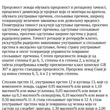
Прецизност лежаја обухвата прецизност и ротациону тачност,
прецизност димензија је пројекат који се монтира на вратила,
обухвата унутрашњи пречник, спољашњи пречник, ширину,
толеранцију величине закошења или дозвољену вредност.
Геометријска тачност укључује одступање пречника, просечно
одступање унутрашњег пречника, одступање спољашњег
пречника, просечно одступање ширине прстена у једној
радијалној равни. Тачност ротације је ротирајуће клатно,
укључујући радијално замахивање унутрашњег и спољашњег
прстена и аксијално одступање, бочну страну унутрашњег
прстена и опсег толеранције управности површине
спољашњег пречника. Степен прецизности лежаја је од
општег степена 0 до 6, 5, степена 4 и степена 2, а испод је
табела упоређивања између преезионичке класе кинеског GB
307 и других стандарда прецизности. Прецизни лежај Giant је
од нивоа степена 6, 5, 4 и 2 у четири степена.
Спољни прстен 11, унутрашњи прстен 12 и куглица 13, које су
компоненте лежаја, садрже 0,95 масених% или више и 1,10
масених% или мање угљеника, 0,05 масених% или више и
мање од 0,3 масених% силицијума, 0,10 масених% или више и
0,50 масених% 11 А стаза спољашњег прстена и 12 А стаза
унутрашњег прстена чија је површина од челика који се
састоји од следећег: мангана, 1,30 масених% или више и 2,00